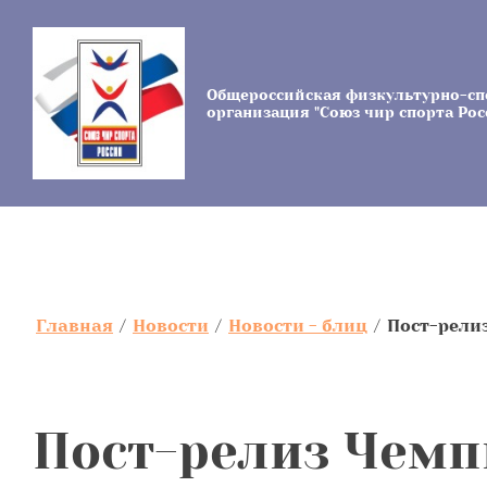
Общероссийская физкультурно-сп
организация "Союз чир спорта Рос
Главная
/
Новости
/
Новости - блиц
/
Пост-релиз
Пост-релиз Чемп